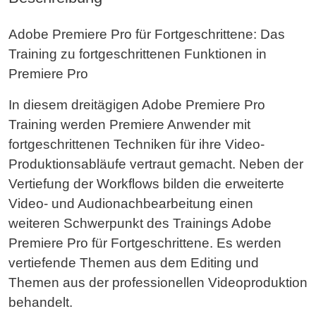
-16.10.2026
Buchen
Adobe Premiere Pro für Fortgeschrittene: Das
09.12.2026
Köln
%
1.298,29 €*
Training zu fortgeschrittenen Funktionen in
-11.12.2026
Buchen
Premiere Pro
09.12.2026
Virtuelles Live Training
%
1.298,29 €*
In diesem dreitägigen Adobe Premiere Pro
-11.12.2026
Buchen
Training werden Premiere Anwender mit
17.02.2027
Köln
%
1.298,29 €*
fortgeschrittenen Techniken für ihre Video-
-19.02.2027
Buchen
Produktionsabläufe vertraut gemacht. Neben der
Vertiefung der Workflows bilden die erweiterte
17.02.2027
Virtuelles Live Training
%
1.298,29 €*
Video- und Audionachbearbeitung einen
-19.02.2027
Buchen
weiteren Schwerpunkt des Trainings Adobe
Premiere Pro für Fortgeschrittene. Es werden
vertiefende Themen aus dem Editing und
Themen aus der professionellen Videoproduktion
behandelt.