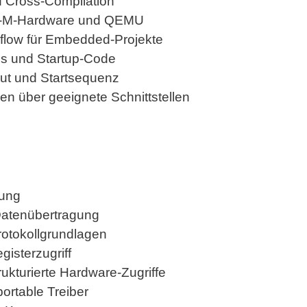
d Cross-Compilation
x-M-Hardware und QEMU
kflow für Embedded-Projekte
es und Startup-Code
out und Startsequenz
 über geeignete Schnittstellen
ung
Datenübertragung
rotokollgrundlagen
isterzugriff
ukturierte Hardware-Zugriffe
portable Treiber