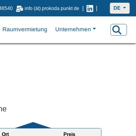
|
|
DE
48540
info (ät) prokoda punkt de
Raumvermietung
Unternehmen
ne
Ort
Preis