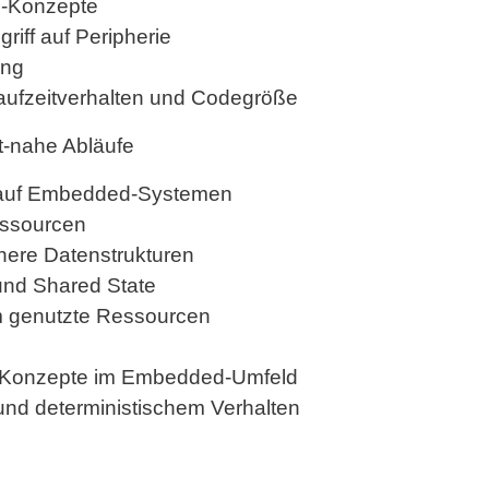
L-Konzepte
riff auf Peripherie
ung
aufzeitverhalten und Codegröße
it-nahe Abläufe
g auf Embedded-Systemen
essourcen
chere Datenstrukturen
 und Shared State
am genutzte Ressourcen
r-Konzepte im Embedded-Umfeld
und deterministischem Verhalten