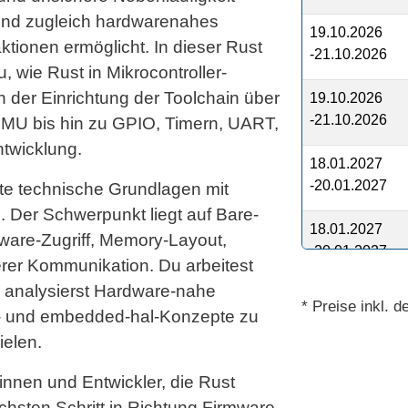
t und zugleich hardwarenahes
19.10.2026
ktionen ermöglicht. In dieser Rust
-21.10.2026
wie Rust in Mikrocontroller-
n der Einrichtung der Toolchain über
19.10.2026
-21.10.2026
MU bis hin zu GPIO, Timern, UART,
ntwicklung.
18.01.2027
-20.01.2027
rte technische Grundlagen mit
 Der Schwerpunkt liegt auf Bare-
18.01.2027
dware-Zugriff, Memory-Layout,
-20.01.2027
rer Kommunikation. Du arbeitest
analysierst Hardware-nahe
19.04.2027
* Preise inkl. 
AL- und embedded-hal-Konzepte zu
-21.04.2027
elen.
19.04.2027
rinnen und Entwickler, die Rust
-21.04.2027
hsten Schritt in Richtung Firmware,