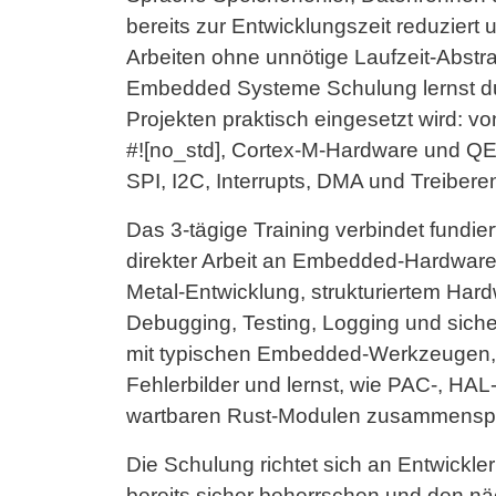
bereits zur Entwicklungszeit reduzier
Arbeiten ohne unnötige Laufzeit-Abstra
Embedded Systeme Schulung lernst du, 
Projekten praktisch eingesetzt wird: vo
#![no_std], Cortex-M-Hardware und QE
SPI, I2C, Interrupts, DMA und Treibere
Das 3-tägige Training verbindet fundie
direkter Arbeit an Embedded-Hardware.
Metal-Entwicklung, strukturiertem Har
Debugging, Testing, Logging und siche
mit typischen Embedded-Werkzeugen, 
Fehlerbilder und lernst, wie PAC-, H
wartbaren Rust-Modulen zusammenspi
Die Schulung richtet sich an Entwickle
bereits sicher beherrschen und den näc