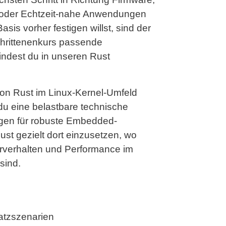
21.06.2027
 oder Echtzeit-nahe Anwendungen
-23.06.2027
is vorher festigen willst, sind der
hrittenenkurs passende
21.06.2027
indest du in unseren Rust
-23.06.2027
on Rust im Linux-Kernel-Umfeld
du eine belastbare technische
ngen für robuste Embedded-
ust gezielt dort einzusetzen, wo
lerverhalten und Performance im
sind.
tzszenarien