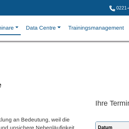
0221-
inare
Data Centre
Trainingsmanagement
e
Ihre Termi
lung an Bedeutung, weil die
und unsichere Nebenläufigkeit
Datum