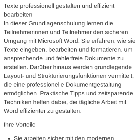
Texte professionell gestalten und effizient
19.10.2026
München
%
666,40 €*
bearbeiten
-20.10.2026
Buchen
In dieser Grundlagenschulung lernen die
19.10.2026
Düsseldorf
%
671,16 €*
Teilnehmerinnen und Teilnehmer den sicheren
-20.10.2026
Buchen
Umgang mit Microsoft Word. Sie erfahren, wie sie
Texte eingeben, bearbeiten und formatieren, um
21.10.2026
Köln
%
779,45 €*
ansprechende und fehlerfreie Dokumente zu
-22.10.2026
Buchen
erstellen. Darüber hinaus werden grundlegende
Layout- und Strukturierungsfunktionen vermittelt,
21.10.2026
Virtuelles Live Training
%
779,45 €*
-22.10.2026
die eine professionelle Dokumentgestaltung
Buchen
ermöglichen. Praktische Tipps und zeitsparende
02.11.2026
Dresden
%
666,40 €*
Techniken helfen dabei, die tägliche Arbeit mit
-03.11.2026
Buchen
Word effizienter zu gestalten.
19.11.2026
Hannover
%
746,13 €*
Ihre Vorteile
-20.11.2026
Buchen
Sie arbeiten sicher mit den modernen