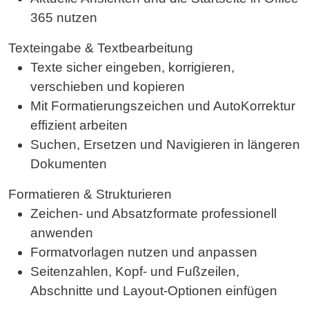
-23.02.2027
Buchen
365 nutzen
22.02.2027
Virtuelles Live Training
%
779,45 €*
Texteingabe & Textbearbeitung
-23.02.2027
Buchen
Texte sicher eingeben, korrigieren,
verschieben und kopieren
12.04.2027
München
%
484,33 €*
Mit Formatierungszeichen und AutoKorrektur
Buchen
effizient arbeiten
Suchen, Ersetzen und Navigieren in längeren
07.06.2027
München
%
484,33 €*
Dokumenten
Buchen
Formatieren & Strukturieren
Zeichen- und Absatzformate professionell
anwenden
Formatvorlagen nutzen und anpassen
Seitenzahlen, Kopf- und Fußzeilen,
Abschnitte und Layout-Optionen einfügen