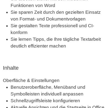
23.11.2026
München
%
484,33 €*
Funktionen von Word
Buchen
Sie sparen Zeit durch den gezielten Einsatz
von Format- und Dokumentvorlagen
02.12.2026
Köln
%
779,45 €*
-03.12.2026
Sie gestalten Texte professionell und CI-
Buchen
konform
02.12.2026
Virtuelles Live Training
%
779,45 €*
Sie lernen Tipps, die Ihre tägliche Textarbeit
-03.12.2026
Buchen
deutlich effizienter machen
14.12.2026
Berlin
%
666,40 €*
-15.12.2026
Buchen
Inhalte
21.12.2026
Leipzig
%
666,40 €*
-22.12.2026
Buchen
Oberfläche & Einstellungen
Benutzeroberfläche, Menüband und
08.02.2027
München
%
484,33 €*
Symbolleisten individuell anpassen
Buchen
Schnellzugriffsleiste konfigurieren
22.02.2027
Köln
%
779,45 €*
Aktuelle Ansichten und die Startseite in Office