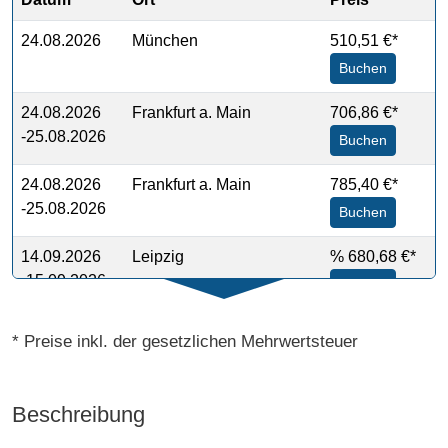
24.08.2026
München
510,51 €*
Buchen
24.08.2026
Frankfurt a. Main
706,86 €*
-25.08.2026
Buchen
24.08.2026
Frankfurt a. Main
785,40 €*
-25.08.2026
Buchen
14.09.2026
Leipzig
%
680,68 €*
-15.09.2026
Buchen
21.09.2026
Berlin
%
680,68 €*
* Preise inkl. der gesetzlichen Mehrwertsteuer
-22.09.2026
Buchen
24.09.2026
Siegen
%
761,60 €*
Beschreibung
-25.09.2026
Buchen