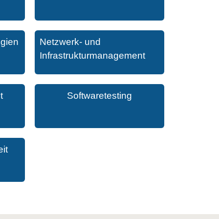
ogien
Netzwerk- und
Infrastrukturmanagement
t
Softwaretesting
it