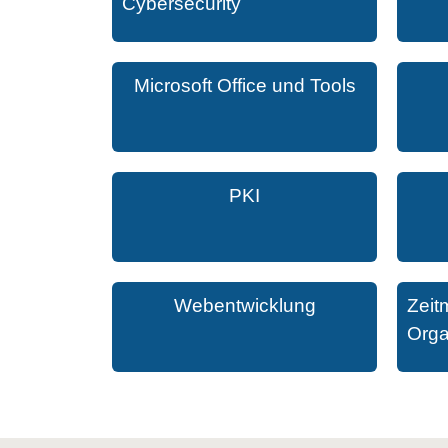
Cybersecurity
Microsoft Office und Tools
PKI
Webentwicklung
Zeit
Orga