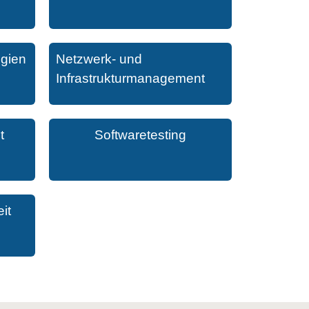
ogien
Netzwerk- und
Infrastrukturmanagement
t
Softwaretesting
it