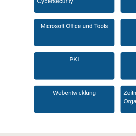
Cybersecurity
Microsoft Office und Tools
PKI
Webentwicklung
Zeit
Orga