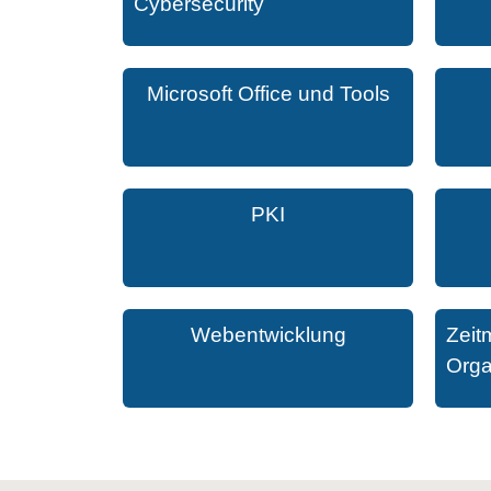
Cybersecurity
Microsoft Office und Tools
PKI
Webentwicklung
Zeit
Orga