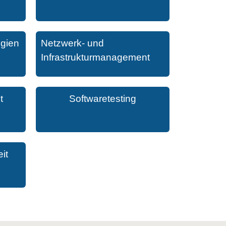
ogien
Netzwerk- und
Infrastrukturmanagement
t
Softwaretesting
it