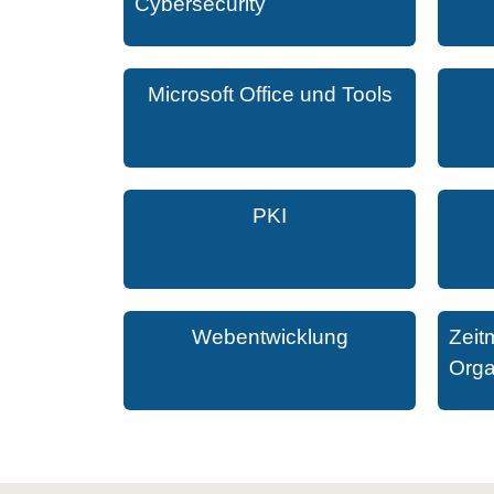
Cybersecurity
Microsoft Office und Tools
PKI
Webentwicklung
Zeit
Orga