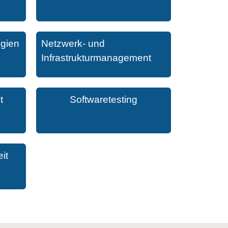
ogien
Netzwerk- und
Infrastrukturmanagement
t
Softwaretesting
it