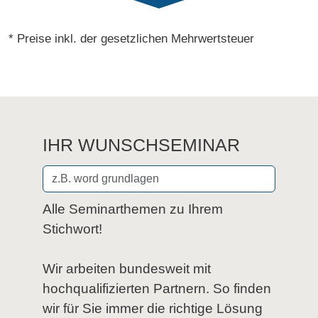
24.08.2026
Berlin
781,83 €*
* Preise inkl. der gesetzlichen Mehrwertsteuer
-25.08.2026
Buchen
24.08.2026
Hamburg
781,83 €*
-25.08.2026
Buchen
24.08.2026
Leipzig
781,83 €*
IHR WUNSCHSEMINAR
-25.08.2026
Buchen
24.08.2026
Hannover
868,70 €*
-25.08.2026
Buchen
Alle Seminarthemen zu Ihrem
Stichwort!
24.08.2026
München
781,83 €*
-25.08.2026
Buchen
Wir arbeiten bundesweit mit
24.08.2026
Koblenz
781,83 €*
hochqualifizierten Partnern. So finden
-25.08.2026
Buchen
wir für Sie immer die richtige Lösung