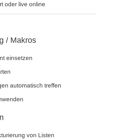
 oder live online
g / Makros
ent einsetzen
arten
en automatisch treffen
 anwenden
en
kturierung von Listen