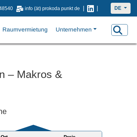
|
|
DE
48540
info (ät) prokoda punkt de
Raumvermietung
Unternehmen
en – Makros &
ne