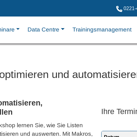
0221-
inare
Data Centre
Trainingsmanagement
t optimieren und automatisier
omatisieren,
Ihre Termi
ellen
kshop lernen Sie, wie Sie Listen
tisieren und auswerten. Mit Makros,