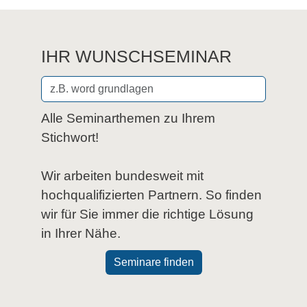
-11.03.2027
Buchen
10.03.2027
Virtuelles Live Training
%
1.243,55 €*
IHR WUNSCHSEMINAR
-11.03.2027
Buchen
10.03.2027
Köln
%
1.243,55 €*
-11.03.2027
Buchen
Alle Seminarthemen zu Ihrem
Stichwort!
10.03.2027
Virtuelles Live Training
%
1.243,55 €*
-11.03.2027
Buchen
Wir arbeiten bundesweit mit
hochqualifizierten Partnern. So finden
wir für Sie immer die richtige Lösung
in Ihrer Nähe.
Seminare finden