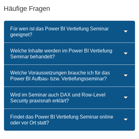
18.11.2026
Köln
%
1.243,55 €*
Häufige Fragen
-19.11.2026
Buchen
18.11.2026
Virtuelles Live Training
%
1.243,55 €*
Für wen ist das Power BI Vertiefung Seminar
-19.11.2026
Buchen
geeignet?
18.01.2027
Köln
%
1.243,55 €*
Welche Inhalte werden im Power BI Vertiefung
-19.01.2027
Buchen
Seminar behandelt?
18.01.2027
Virtuelles Live Training
%
1.243,55 €*
Welche Voraussetzungen brauche ich für das
-19.01.2027
Buchen
Power BI Aufbau- bzw. Vertiefungsseminar?
18.01.2027
Köln
%
1.243,55 €*
Wird im Seminar auch DAX und Row-Level
-19.01.2027
Buchen
Security praxisnah erklärt?
18.01.2027
Virtuelles Live Training
%
1.243,55 €*
Findet das Power BI Vertiefung Seminar online
-19.01.2027
Buchen
oder vor Ort statt?
10.03.2027
Köln
%
1.243,55 €*